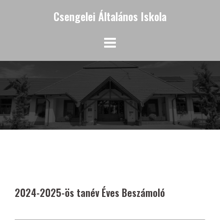
Skip
Csengelei Általános Iskola
to
content
2024-2025-ös tanév Éves Beszámoló