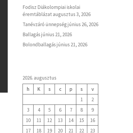
Fodisz Diákolompiai iskolai
éremtáblázat
augusztus 3, 2026
Tanévzáró ünnepség
június 26, 2026
Ballagás
június 21, 2026
Bolondballagás
június 21, 2026
2026. augusztus
h
K
s
c
p
s
v
1
2
3
4
5
6
7
8
9
10
11
12
13
14
15
16
17
18
19
20
21
22
23