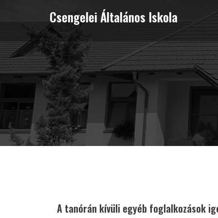
Skip
Csengelei Általános Iskola
to
content
A tanórán kívüli egyéb foglalkozások i