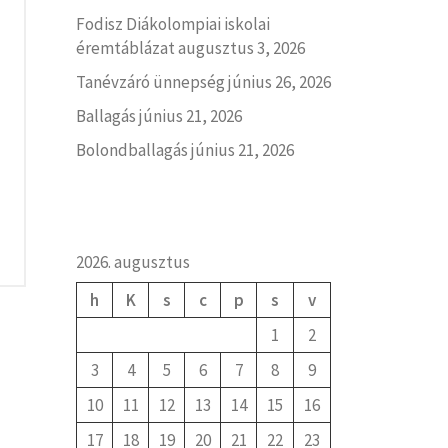
Fodisz Diákolompiai iskolai
éremtáblázat
augusztus 3, 2026
Tanévzáró ünnepség
június 26, 2026
Ballagás
június 21, 2026
Bolondballagás
június 21, 2026
2026. augusztus
h
K
s
c
p
s
v
1
2
3
4
5
6
7
8
9
10
11
12
13
14
15
16
17
18
19
20
21
22
23