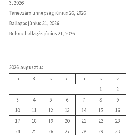
3, 2026
Tanévzáró ünnepség
június 26, 2026
Ballagás
június 21, 2026
Bolondballagás
június 21, 2026
2026. augusztus
h
K
s
c
p
s
v
1
2
3
4
5
6
7
8
9
10
11
12
13
14
15
16
17
18
19
20
21
22
23
24
25
26
27
28
29
30