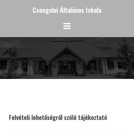
Skip
Csengelei Általános Iskola
to
content
Felvételi lehetőségről szóló tájékoztató