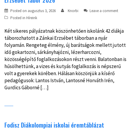
Erzsébet Tábor 2026
Posted on
augusztus 3, 2026
Knorbi
Leave a comment
Posted in
Híreink
Két sikeres pályázatnak köszönhetően iskolánk 42 diákja
táborozhatott a Zánkai Erzsébet táborban a nyár
folyamán. Rengeteg élmény, új barátságok mellett jutott
idő gokartozni, sárkányhajózni, lézerharcozni,
közösségépítő foglalkozásokon részt venni. Balatonban is
hűsölhettünk, a vizes és kutyás foglalkozás is népszerű
volt a gyerekek körében. Hálásan köszönjük a kísérő
pedagógusok: Lantos István, Lantosné Horváth Irén,
Gurdics Gáborné […]
Fodisz Diákolompiai iskolai éremtáblázat