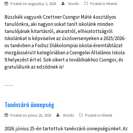
Posted on
augusztus 3, 2026
Knorbi
Posted in
Híreink
Büszkék vagyunk Czettner Csongor Máté 4.osztályos
tanulónkra, aki nagyon sokat tanít iskolánk minden
tanulójának kitartásról, akaratról, elhivatottságról.
Iskolánkat is képviselve az úszóversenyeken a 2025/2026-
os tanévben a Fodisz Diákolompiai iskolai éremtáblázat
mozgásssérült kategóriában a Csengelei Általános Iskola
9.helyezést ért el. Sok sikert a továbbiakhoz Csongor, és
gratulálunk az edződnek is!
Tanévzáró ünnepség
Posted on
június 26, 2026
Knorbi
Posted in
Híreink
2026. június 25-én tartottuk tanévzáró ünnepségünket. Az