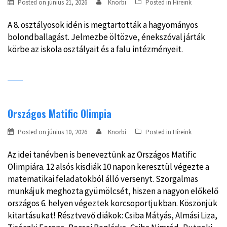
Posted on
június 21, 2026
Knorbi
Posted in
Híreink
A 8. osztályosok idén is megtartották a hagyományos
bolondballagást. Jelmezbe öltözve, énekszóval járták
körbe az iskola osztályait és a falu intézményeit.
Országos Matific Olimpia
Posted on
június 10, 2026
Knorbi
Posted in
Híreink
Az idei tanévben is beneveztünk az Országos Matific
Olimpiára. 12 alsós kisdiák 10 napon keresztül végezte a
matematikai feladatokból álló versenyt. Szorgalmas
munkájuk meghozta gyümölcsét, hiszen a nagyon előkelő
országos 6. helyen végeztek korcsoportjukban. Köszönjük
kitartásukat! Résztvevő diákok: Csiba Mátyás, Almási Liza,