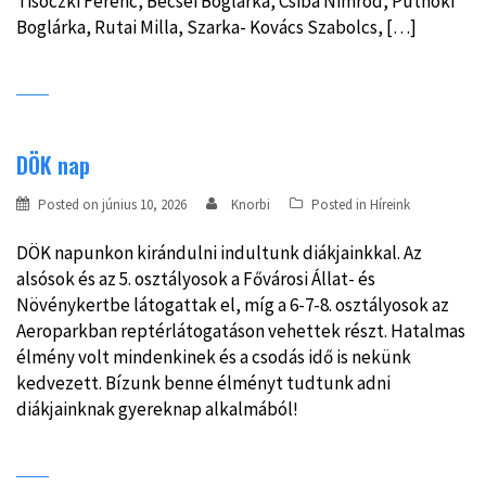
Tisóczki Ferenc, Becsei Boglárka, Csiba Nimród, Putnoki
Boglárka, Rutai Milla, Szarka- Kovács Szabolcs, […]
DÖK nap
Posted on
június 10, 2026
Knorbi
Posted in
Híreink
DÖK napunkon kirándulni indultunk diákjainkkal. Az
alsósok és az 5. osztályosok a Fővárosi Állat- és
Növénykertbe látogattak el, míg a 6-7-8. osztályosok az
Aeroparkban reptérlátogatáson vehettek részt. Hatalmas
élmény volt mindenkinek és a csodás idő is nekünk
kedvezett. Bízunk benne élményt tudtunk adni
diákjainknak gyereknap alkalmából!