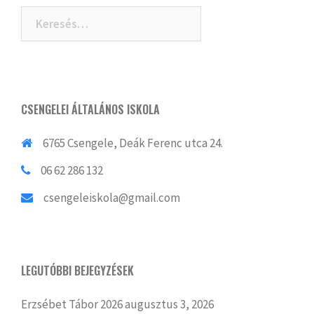
navigation
Keresés:
CSENGELEI ÁLTALÁNOS ISKOLA
6765 Csengele, Deák Ferenc utca 24.
06 62 286 132
csengeleiskola@gmail.com
LEGUTÓBBI BEJEGYZÉSEK
Erzsébet Tábor 2026
augusztus 3, 2026