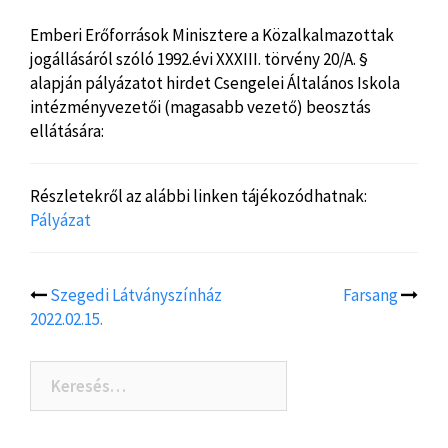
Emberi Erőforrások Minisztere a Közalkalmazottak
jogállásáról szóló 1992.évi XXXIII. törvény 20/A. §
alapján pályázatot hirdet Csengelei Általános Iskola
intézményvezetői (magasabb vezető) beosztás
ellátására:
Részletekről az alábbi linken tájékozódhatnak:
Pályázat
Szegedi Látványszínház
Farsang
Post
2022.02.15.
navigation
Keresés: