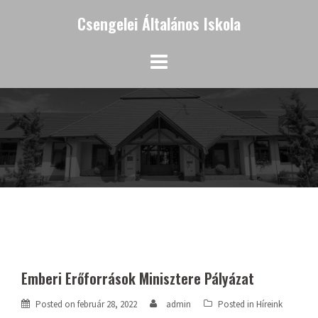
Skip
Csengelei Általános Iskola
to
content
Emberi Erőforrások Minisztere Pályázat
Posted on
február 28, 2022
admin
Posted in
Híreink