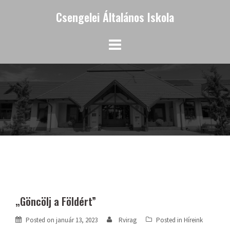
Skip
Csengelei Általános Iskola
to
content
„Göncölj a Földért”
Posted on
január 13, 2023
Rvirag
Posted in
Híreink