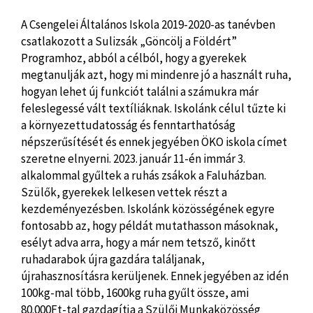
A Csengelei Általános Iskola 2019-2020-as tanévben
csatlakozott a Sulizsák „Göncölj a Földért”
Programhoz, abból a célból, hogy a gyerekek
megtanulják azt, hogy mi mindenre jó a használt ruha,
hogyan lehet új funkciót találni a számukra már
feleslegessé vált textíliáknak. Iskolánk célul tűzte ki
a környezettudatosság és fenntarthatóság
népszerűsítését és ennek jegyében ÖKO iskola címet
szeretne elnyerni. 2023. január 11-én immár 3.
alkalommal gyűltek a ruhás zsákok a Faluházban.
Szülők, gyerekek lelkesen vettek részt a
kezdeményezésben. Iskolánk közösségének egyre
fontosabb az, hogy példát mutathasson másoknak,
esélyt adva arra, hogy a már nem tetsző, kinőtt
ruhadarabok újra gazdára találjanak,
újrahasznosításra kerüljenek. Ennek jegyében az idén
100kg-mal több, 1600kg ruha gyűlt össze, ami
80.000Ft-tal gazdagítja a Szülői Munkaközösség