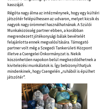
kasszáját.
Régóta nagy álma az intézménynek, hogy egy kültéri
játszótér felépülhessen az udvaron, melyet kicsik és
nagyok nagy örömmel használhatnának. A Szülői
Munkaközösség partner ebben, a korábban
megrendezett jótékonysági bálak bevételét
felajánlotta ennek megvalósítására. Támogató
partner volt még a Szegedi Tankerületi Központ
illetve a Csengelei Önkormányzat is. Nekik
köszönhetően napokon belül megkezdődhetnek a
kivitelezési munkálatok is. Így bebizonyíthatjuk
mindenkinek, hogy Csengelén „ruhából is épülhet
játszótér”.