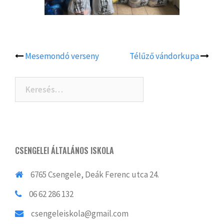
Mesemondó verseny
Télűző vándorkupa
Post
navigation
Keresés:
CSENGELEI ÁLTALÁNOS ISKOLA
6765 Csengele, Deák Ferenc utca 24.
06 62 286 132
csengeleiskola@gmail.com