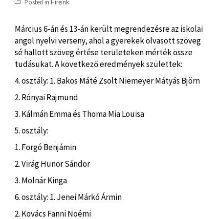
Posted in
Híreink
Március 6-án és 13-án került megrendezésre az iskolai
angol nyelvi verseny, ahol a gyerekek olvasott szöveg
sé hallott szöveg értése területeken mérték össze
tudásukat. A következő eredmények születtek:
4. osztály: 1. Bakos Máté Zsolt Niemeyer Mátyás Björn
2. Rónyai Rajmund
3. Kálmán Emma és Thoma Mia Louisa
5. osztály:
1. Forgó Benjámin
2. Virág Hunor Sándor
3. Molnár Kinga
6. osztály: 1. Jenei Márkó Ármin
2. Kovács Fanni Noémi