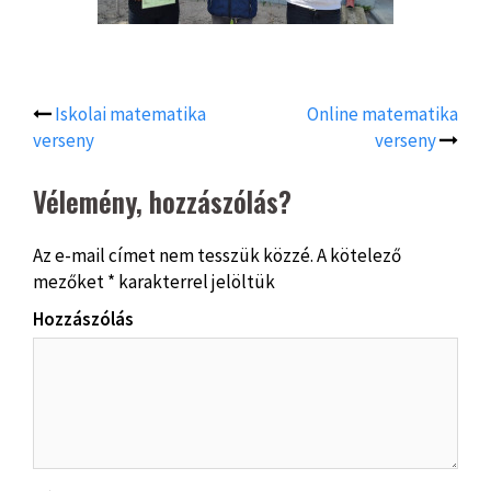
Iskolai matematika
Online matematika
Post
verseny
verseny
navigation
Vélemény, hozzászólás?
Az e-mail címet nem tesszük közzé.
A kötelező
mezőket
*
karakterrel jelöltük
Hozzászólás