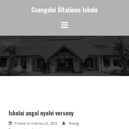
Skip
Csengelei Általános Iskola
to
content
Iskolai angol nyelvi verseny
Posted on
március 21, 2023
Rvirag