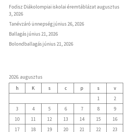
Fodisz Diákolompiai iskolai éremtáblázat
augusztus
3, 2026
Tanévzáró ünnepség
június 26, 2026
Ballagás
június 21, 2026
Bolondballagás
június 21, 2026
2026. augusztus
h
K
s
c
p
s
v
1
2
3
4
5
6
7
8
9
10
11
12
13
14
15
16
17
18
19
20
21
22
23