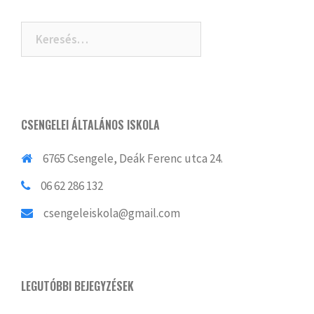
navigation
Keresés:
CSENGELEI ÁLTALÁNOS ISKOLA
6765 Csengele, Deák Ferenc utca 24.
06 62 286 132
csengeleiskola@gmail.com
LEGUTÓBBI BEJEGYZÉSEK