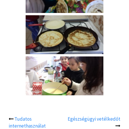
Tudatos
Egészségügyi vetélkedőt
Post
internethasználat