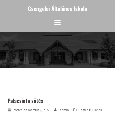
Skip
Csengelei Általános Iskola
to
content
Palacsinta sütés
Posted on
március 7, 2022
admin
Posted in
Híreink