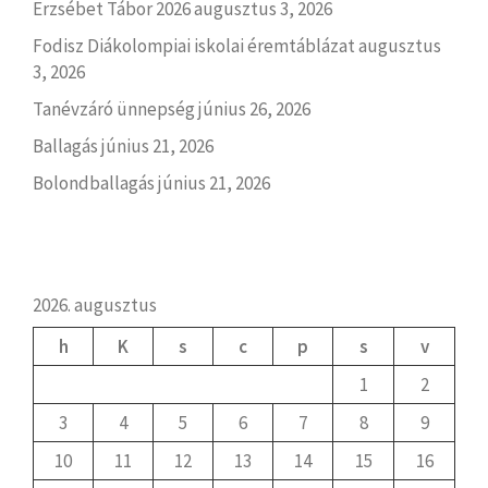
Erzsébet Tábor 2026
augusztus 3, 2026
Fodisz Diákolompiai iskolai éremtáblázat
augusztus
3, 2026
Tanévzáró ünnepség
június 26, 2026
Ballagás
június 21, 2026
Bolondballagás
június 21, 2026
2026. augusztus
h
K
s
c
p
s
v
1
2
3
4
5
6
7
8
9
10
11
12
13
14
15
16