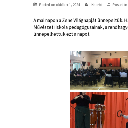
Posted on
október 1, 2024
Knorbi
Posted in
A mai napon a Zene Világnapját ünnepeltük. 
Művészeti Iskola pedagógusainak, a rendhagyó
ünnepelhettük ezt a napot.