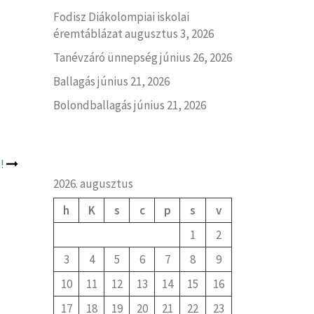
Fodisz Diákolompiai iskolai
éremtáblázat
augusztus 3, 2026
Tanévzáró ünnepség
június 26, 2026
Ballagás
június 21, 2026
Bolondballagás
június 21, 2026
!
2026. augusztus
h
K
s
c
p
s
v
1
2
3
4
5
6
7
8
9
10
11
12
13
14
15
16
17
18
19
20
21
22
23