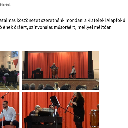
Híreink
Hatalmas köszönetet szeretnénk mondani a Kisteleki Alapfokú
 ènek óráért, színvonalas műsoráért, mellyel méltóan