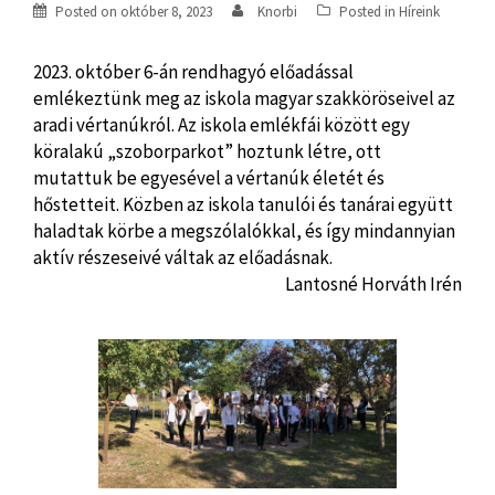
Posted on
október 8, 2023
Knorbi
Posted in
Híreink
2023. október 6-án rendhagyó előadással
emlékeztünk meg az iskola magyar szakköröseivel az
aradi vértanúkról. Az iskola emlékfái között egy
köralakú „szoborparkot” hoztunk létre, ott
mutattuk be egyesével a vértanúk életét és
hőstetteit. Közben az iskola tanulói és tanárai együtt
haladtak körbe a megszólalókkal, és így mindannyian
aktív részeseivé váltak az előadásnak.
Lantosné Horváth Irén