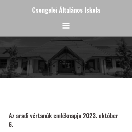
Skip
Csengelei Általános Iskola
to
content
Az aradi vértanúk emléknapja 2023. október
6.