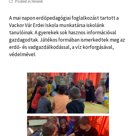
Posted in
Híreink
A mai napon erdőpedagógiai foglalkozást tartott a
Vackor Vár Erdei Iskola munkatársa iskolánk
tanulóinak. A gyerekek sok hasznos információval
gazdagodtak. Játékos formában ismerkedtek meg az
erdő- és vadgazdálkodással, a víz körforgásával,
védelmével.