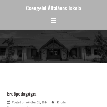
Skip
Csengelei Általános Iskola
to
content
Erdőpedagógia
Posted on
október 21, 2024
Knorbi