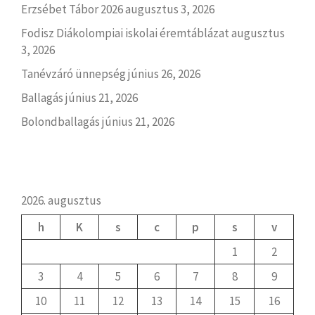
Erzsébet Tábor 2026
augusztus 3, 2026
Fodisz Diákolompiai iskolai éremtáblázat
augusztus
3, 2026
Tanévzáró ünnepség
június 26, 2026
Ballagás
június 21, 2026
Bolondballagás
június 21, 2026
2026. augusztus
h
K
s
c
p
s
v
1
2
3
4
5
6
7
8
9
10
11
12
13
14
15
16