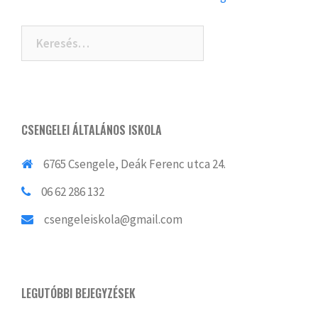
navigation
Keresés:
CSENGELEI ÁLTALÁNOS ISKOLA
6765 Csengele, Deák Ferenc utca 24.
06 62 286 132
csengeleiskola@gmail.com
LEGUTÓBBI BEJEGYZÉSEK