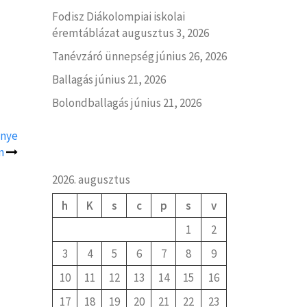
Fodisz Diákolompiai iskolai
éremtáblázat
augusztus 3, 2026
Tanévzáró ünnepség
június 26, 2026
Ballagás
június 21, 2026
Bolondballagás
június 21, 2026
enye
n
2026. augusztus
h
K
s
c
p
s
v
1
2
3
4
5
6
7
8
9
10
11
12
13
14
15
16
17
18
19
20
21
22
23