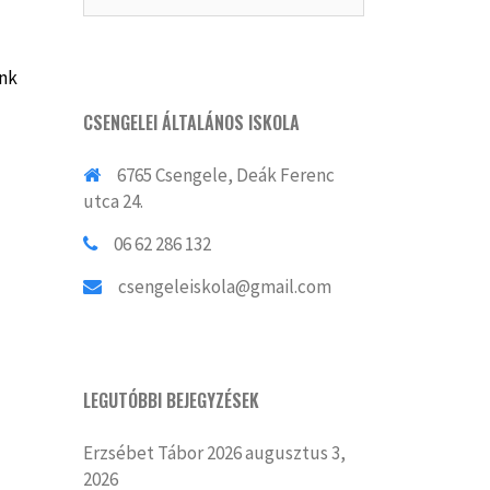
ánk
CSENGELEI ÁLTALÁNOS ISKOLA
6765 Csengele, Deák Ferenc
utca 24.
06 62 286 132
csengeleiskola@gmail.com
LEGUTÓBBI BEJEGYZÉSEK
Erzsébet Tábor 2026
augusztus 3,
2026