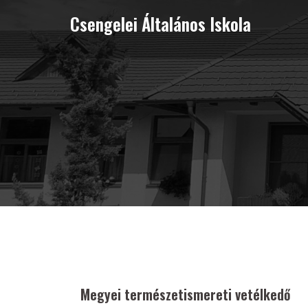
Skip
Csengelei Általános Iskola
to
content
Megyei természetismereti vetélkedő