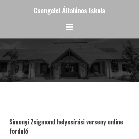
Skip
Csengelei Általános Iskola
to
content
Simonyi Zsigmond helyesírási verseny online
forduló