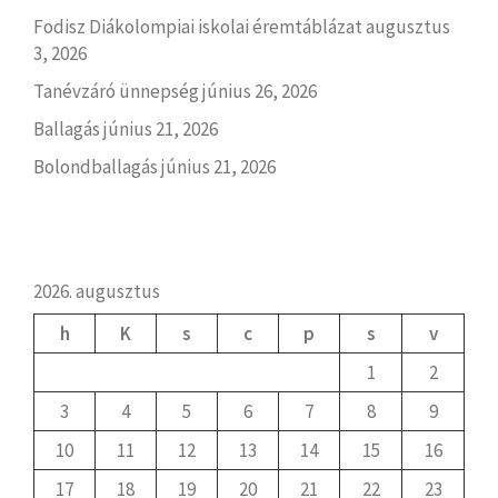
Fodisz Diákolompiai iskolai éremtáblázat
augusztus
3, 2026
Tanévzáró ünnepség
június 26, 2026
Ballagás
június 21, 2026
Bolondballagás
június 21, 2026
2026. augusztus
h
K
s
c
p
s
v
1
2
3
4
5
6
7
8
9
10
11
12
13
14
15
16
17
18
19
20
21
22
23