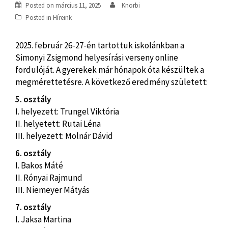
Posted on
március 11, 2025
Knorbi
Posted in
Híreink
2025. február 26-27-én tartottuk iskolánkban a
Simonyi Zsigmond helyesírási verseny online
fordulóját. A gyerekek már hónapok óta készültek a
megmérettetésre. A következő eredmény született:
5. osztály
I. helyezett: Trungel Viktória
II. helyetett: Rutai Léna
III. helyezett: Molnár Dávid
6. osztály
I. Bakos Máté
II. Rónyai Rajmund
III. Niemeyer Mátyás
7. osztály
I. Jaksa Martina