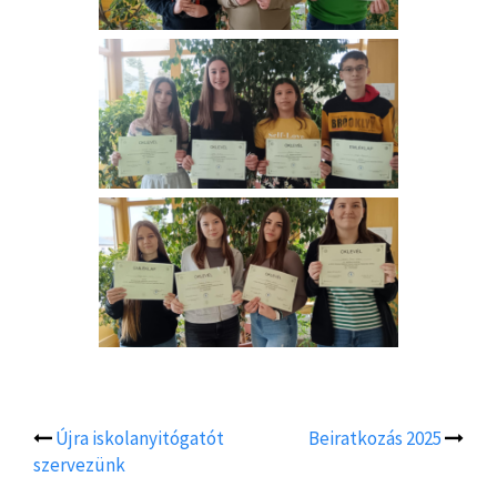
Újra iskolanyitógatót
Beiratkozás 2025
Post
szervezünk