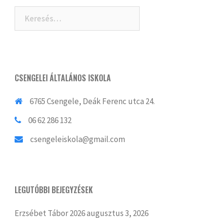
navigation
Keresés:
CSENGELEI ÁLTALÁNOS ISKOLA
6765 Csengele, Deák Ferenc utca 24.
06 62 286 132
csengeleiskola@gmail.com
LEGUTÓBBI BEJEGYZÉSEK
Erzsébet Tábor 2026
augusztus 3, 2026