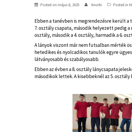
Posted on
május 8, 2025
Knorbi
Posted in
H
Ebben a tanévben is megrendezésre került a tél
7. osztály csapata, második helyezett pedig a n
osztály, második a 4. osztály, harmadik a 6. osz
A lányok viszont már nem futsalban mérték ös
hetedikes és nyolcadikos tanulók egyre ügyeseb
látványosabb és szabályosabb.
Ebben az évben a 8. osztály lánycsapata jeles
másodikok lettek. A kisebbeknél az 5. osztály l