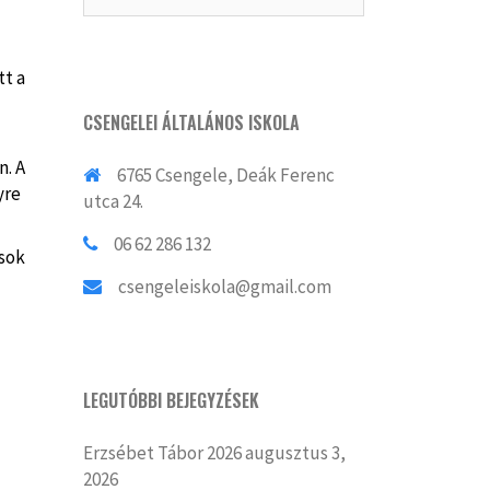
tt a
CSENGELEI ÁLTALÁNOS ISKOLA
n. A
6765 Csengele, Deák Ferenc
yre
utca 24.
06 62 286 132
osok
csengeleiskola@gmail.com
LEGUTÓBBI BEJEGYZÉSEK
Erzsébet Tábor 2026
augusztus 3,
2026