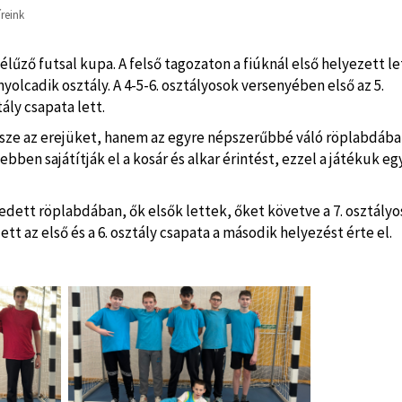
íreink
űző futsal kupa. A felső tagozaton a fiúknál első helyezett le
yolcadik osztály. A 4-5-6. osztályosok versenyében első az 5.
tály csapata lett.
sze az erejüket, hanem az egyre népszerűbbé váló röplabdába
ben sajátítják el a kosár és alkar érintést, ezzel a játékuk eg
kedett röplabdában, ők elsők lettek, őket követve a 7. osztály
ett az első és a 6. osztály csapata a második helyezést érte el.