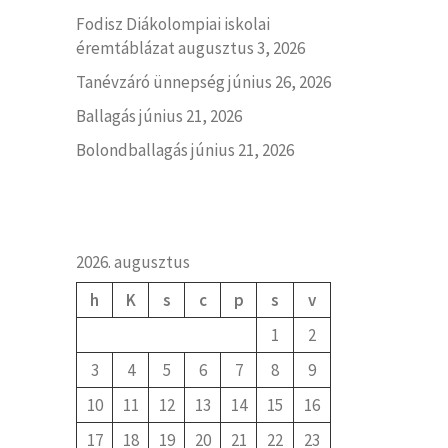
Fodisz Diákolompiai iskolai
éremtáblázat
augusztus 3, 2026
Tanévzáró ünnepség
június 26, 2026
Ballagás
június 21, 2026
Bolondballagás
június 21, 2026
2026. augusztus
h
K
s
c
p
s
v
1
2
3
4
5
6
7
8
9
10
11
12
13
14
15
16
17
18
19
20
21
22
23