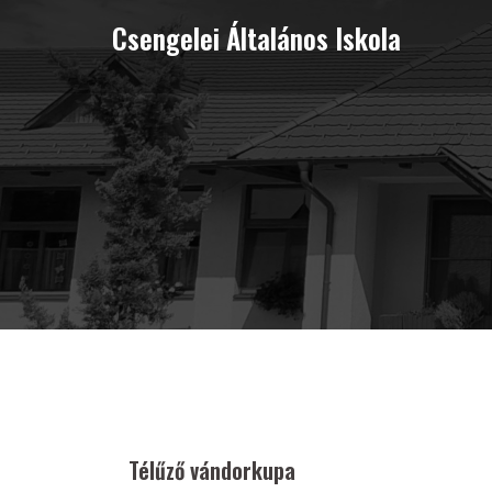
Skip
Csengelei Általános Iskola
to
content
Télűző vándorkupa