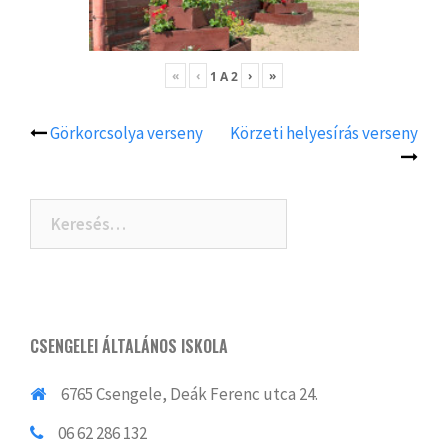
«
‹
›
»
1
A
2
Görkorcsolya verseny
Körzeti helyesírás verseny
Post
navigation
Keresés:
CSENGELEI ÁLTALÁNOS ISKOLA
6765 Csengele, Deák Ferenc utca 24.
06 62 286 132