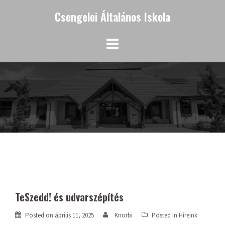
Skip
Csengelei Általános Iskola
to
content
TeSzedd! és udvarszépítés
Posted on
április 11, 2025
Knorbi
Posted in
Híreink