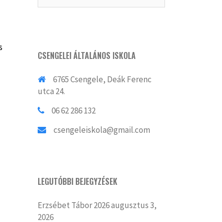
s
CSENGELEI ÁLTALÁNOS ISKOLA
6765 Csengele, Deák Ferenc
utca 24.
06 62 286 132
csengeleiskola@gmail.com
LEGUTÓBBI BEJEGYZÉSEK
Erzsébet Tábor 2026
augusztus 3,
2026