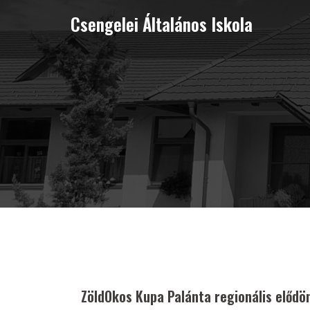
Skip
Csengelei Általános Iskola
to
content
ZöldOkos Kupa Palánta regionális elődö