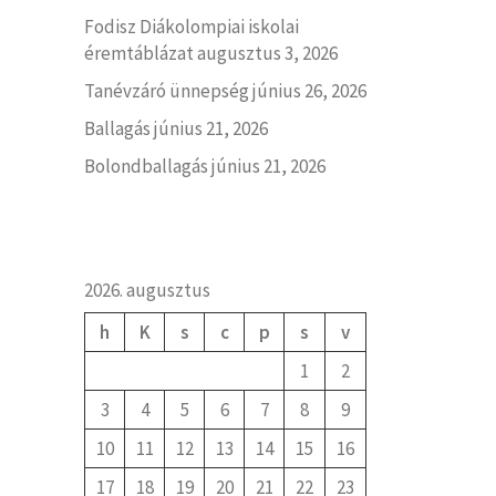
Fodisz Diákolompiai iskolai
éremtáblázat
augusztus 3, 2026
Tanévzáró ünnepség
június 26, 2026
Ballagás
június 21, 2026
Bolondballagás
június 21, 2026
2026. augusztus
h
K
s
c
p
s
v
1
2
3
4
5
6
7
8
9
10
11
12
13
14
15
16
17
18
19
20
21
22
23